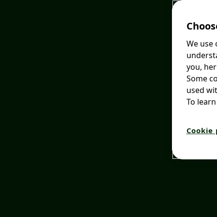
Choose
We use c
understa
you, her
Some coo
used wit
To learn
Cookie 