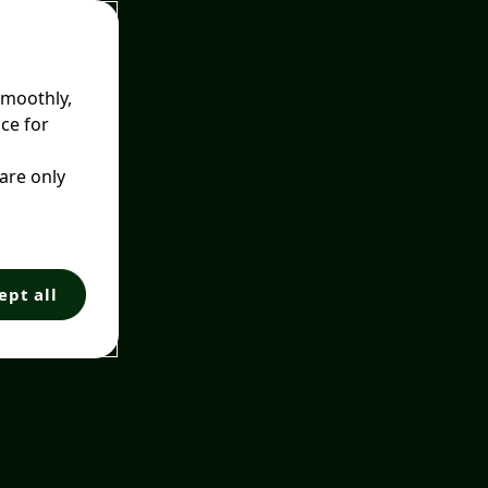
smoothly,
ce for
 are only
ept all