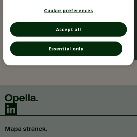
webových stránek a chci si
Cookie preferences
přečíst oznámení o ochraně
soukromí.
Accept all
Objevte.
Essential only
Mapa stránek.