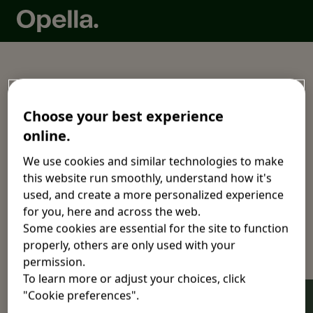
Zásady ochrany
Choose your best experience
online.
osobních údajů
We use cookies and similar technologies to make
společnosti Opella.
this website run smoothly, understand how it's
used, and create a more personalized experience
for you, here and across the web.
Some cookies are essential for the site to function
properly, others are only used with your
Zvolte situaci, která se vás týká:
permission.
To learn more or adjust your choices, click
"Cookie preferences".
Jsem uživatelem těchto