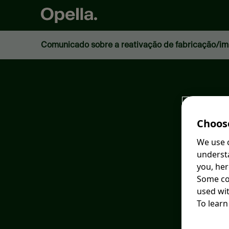
Choose
We use c
understa
you, her
Some coo
used wit
To learn