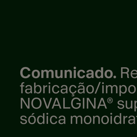
Comunicado.
Re
fabricação/imp
NOVALGINA® supo
sódica monoidra