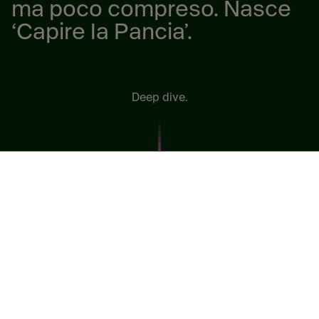
ma poco compreso. Nasce
‘Capire la Pancia’.
Deep dive.
Milano, 6 maggio 2026 –
È uno dei disturbi più diffusi,
ma anche uno dei meno compresi.
Il mal di pancia
riguarda oltre 9 italiani su 10, ma più della metà delle
persone non si sente sicura nel gestirlo in autonomia
.
È quanto emerge da una survey condotta da SIFAC –
Società Italiana di Farmacia Clinica, che evidenzia un
bisogno crescente di orientamento nel self-care. Un