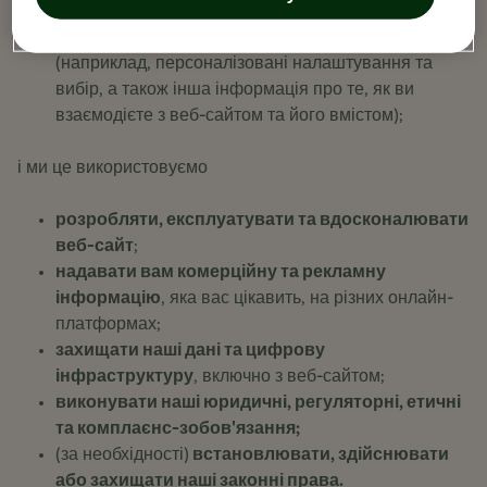
(наприклад, IP-адреса, тип браузера тощо);
Інформація про вподобання та поведінку
(наприклад, персоналізовані налаштування та
вибір, а також інша інформація про те, як ви
взаємодієте з веб-сайтом та його вмістом);
і ми це використовуємо
розробляти, експлуатувати та вдосконалювати
веб-сайт
;
надавати вам комерційну та рекламну
інформацію
, яка вас цікавить, на різних онлайн-
платформах;
захищати наші дані та цифрову
інфраструктуру
, включно з веб-сайтом;
виконувати наші юридичні, регуляторні, етичні
та комплаєнс-зобов'язання;
(за необхідності)
встановлювати, здійснювати
або захищати наші законні права.