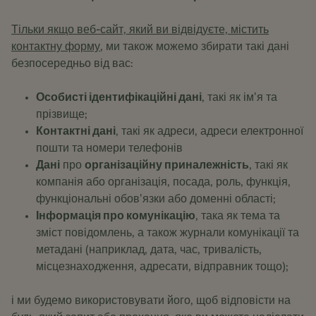
Тільки якщо веб-сайт, який ви відвідуєте, містить
контактну форму
, ми також можемо збирати такі дані
безпосередньо від вас:
Особисті ідентифікаційні дані
, такі як ім'я та
прізвище;
Контактні дані
, такі як адреси, адреси електронної
пошти та номери телефонів
Дані
про
організаційну приналежність
, такі як
компанія або організація, посада, роль, функція,
функціональні обов'язки або доменні області;
Інформація про комунікацію
, така як тема та
зміст повідомлень, а також журнали комунікації та
метадані (наприклад, дата, час, тривалість,
місцезнаходження, адресати, відправник тощо);
і ми будемо використовувати його, щоб відповісти на