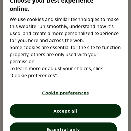
Choose your best experience
збираємо, як ми їх використовуємо та які права ви
online.
маєте щодо них. Більш детальну інформацію можна
знайти в нашому Глобальному повідомленні про
We use cookies and similar technologies to make
конфіденційність для відвідувачів наших веб-сайтів і
this website run smoothly, understand how it's
сторінок у соціальних мережах за адресою
used, and create a more personalized experience
https://www.opella.com/en/privacy-center/global-
for you, here and across the web.
notices/website-social-uk-gl
.
Some cookies are essential for the site to function
properly, others are only used with your
permission.
To learn more or adjust your choices, click
Які дані ми збираємо про
"Cookie preferences".
вас і чому.
Cookie preferences
Коли ви відвідуєте один з наших веб-сайтів, ми
збираємо такі дані за допомогою автоматизованих
Accept all
інструментів або технологій відстеження:
Інформація про пристрій та обладнання
Essential only