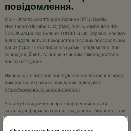
повідомлення.
Ми – Опелла Хеалтхцаре Украине ЛЛЦ (Opella
Healthcare Ukraine LLC) ("ми", "нас"), компанія з 48-
50А Жылыанска Вулиця, 01033 Кыив, Україна, несемо
відповідальність за використання ваших персональних
даних ("Дані"), як описано в цьому Повідомленні про
конфіденційність та згідно з чинним законодавством
про захист даних.
Якщо у вас є питання або будь-які занепокоєння щодо
використання нами ваших даних, відвідайте
https://www.opella.com/en/contact
.
У цьому Повідомленні про конфіденційність ви
загальну інформацію про те, які дані ми збираємо, коли
ви взаємодієте з нашими веб-сайтами або сторінками,
призначеними для відвідувачів у Україна, чому ми їх