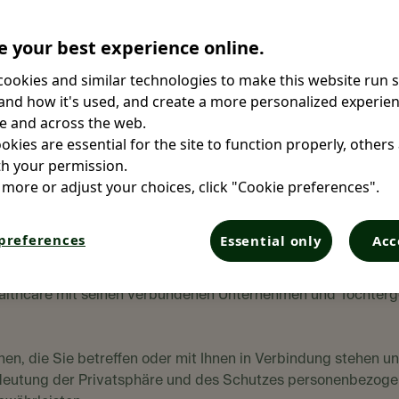
 your best experience online.
ookies and similar technologies to make this website run 
st und zur besseren Zugänglichkeit in Ihre Sprache übersetz
nd how it's used, and create a more personalized experien
che Originalversion die zuverlässigste Referenz. Wir danken I
e and across the web.
kies are essential for the site to function properly, others
h your permission.
 more or adjust your choices, click "Cookie preferences".
es in diesem
preferences
Essential only
Acc
Healthcare mit seinen verbundenen Unternehmen und Tochterg
ionen, die Sie betreffen oder mit Ihnen in Verbindung stehen 
Bedeutung der Privatsphäre und des Schutzes personenbezogen