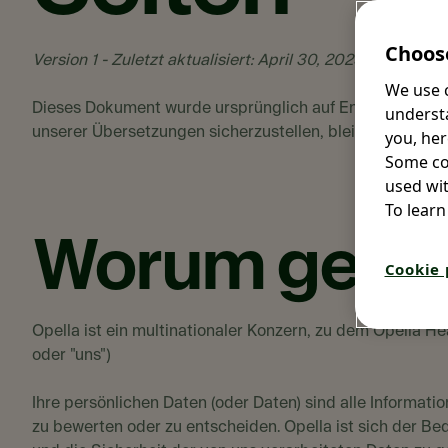
Choose
Version 1 - Zuletzt aktualisiert: April 30, 2025
We use c
Dieses Dokument wurde ursprünglich auf Englisch verfas
understa
unserer Übersetzungen sicherzustellen, bleibt die englis
you, her
Some coo
used wit
To learn
Worum geht 
Cookie 
Opella ist ein multinationaler Konzern, zu dem Opella 
oder "uns")
Ihre persönlichen Daten (oder Daten) sind alle Informat
zu bewerten oder zu entscheiden. Opella ist sich der 