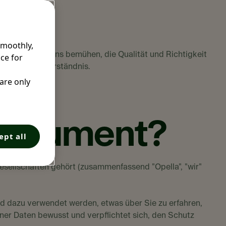
smoothly,
t. Obwohl wir uns bemühen, die Qualität und Richtigkeit
ce for
hnen für Ihr Verständnis.
 are only
 Dokument?
ept all
esellschaften gehört (zusammenfassend "Opella", "wir"
und dazu verwendet werden, etwas über Sie zu erfahren,
er Daten bewusst und verpflichtet sich, den Schutz