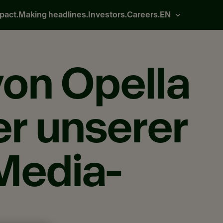
pact.
Making headlines.
Investors.
Careers.
EN
on Opella
er unserer
Media-