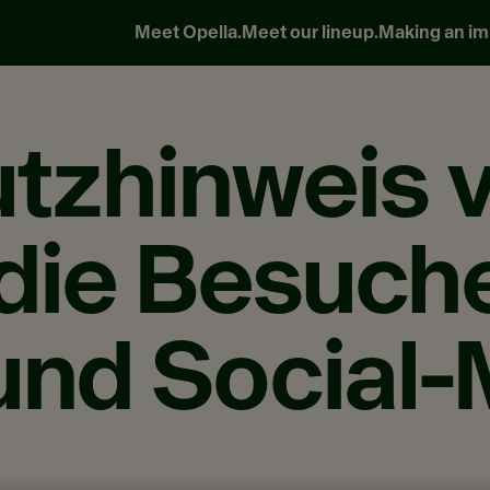
Meet Opella.
Meet our lineup.
Making an im
tzhinweis v
 die Besuch
und Social-