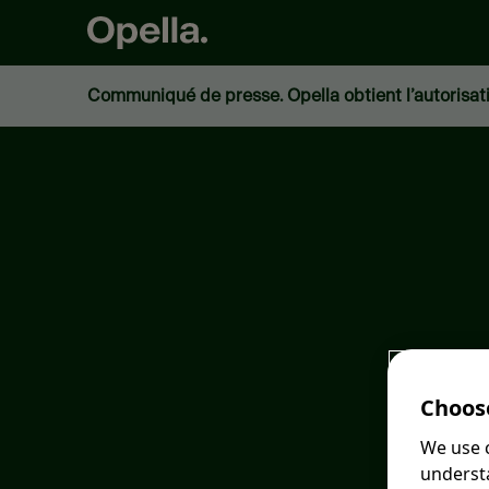
Communiqué de presse. Opella obtient l’autorisat
Choose
We use c
understa