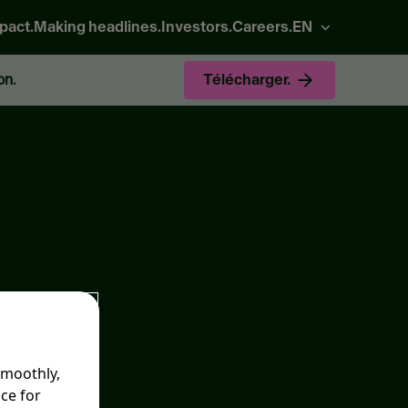
pact.
Making headlines.
Investors.
Careers.
EN
on.
Télécharger.
smoothly,
ce for