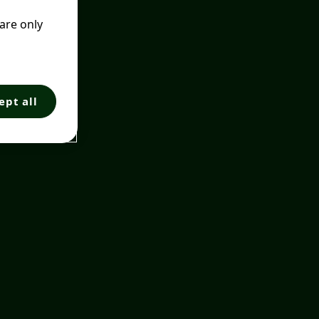
 are only
ept all