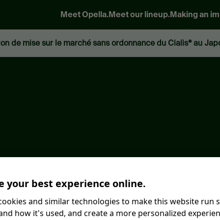
Meet Opella.
Meet our lineup.
Making an im
ion de mise sur le marché sans ordonnance du Cialis® au Jap
 your best experience online.
ookies and similar technologies to make this website run 
nd how it's used, and create a more personalized experien