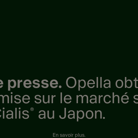
 presse.
Opella obt
 mise sur le marché
alis
au Japon.
®
En savoir plus.