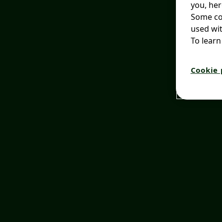
you, her
Some coo
used wit
To learn
Cookie 