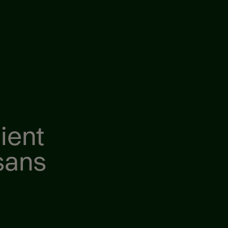
ient
 sans