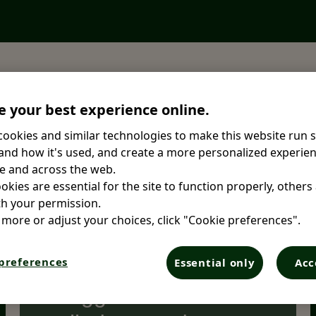
vasi Opella.
 your best experience online.
ookies and similar technologies to make this website run 
nd how it's used, and create a more personalized experien
e and across the web.
kies are essential for the site to function properly, others
h your permission.
 more or adjust your choices, click "Cookie preferences".
Saya ingin
preferences
Essential only
Acc
menggunakan hak