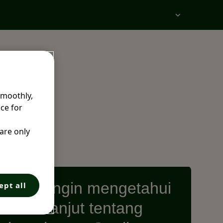
smoothly,
ce for
 are only
Saya ingin mengetahui
ept all
lebih lanjut tentang