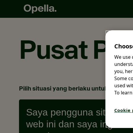
Pusat Pri
Choose
We use c
understa
you, her
Some coo
used wit
Pilih situasi yang berlaku untuk Anda:
To learn
Saya pengguna situs
Cookie 
web ini dan saya ingin