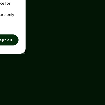
ce for
 are only
ept all