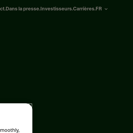
ct.
Dans la presse.
Investisseurs.
Carrières.
FR
smoothly,