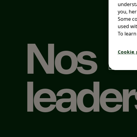
understa
you, her
Some coo
used wit
To learn
Nos
Cookie 
leader