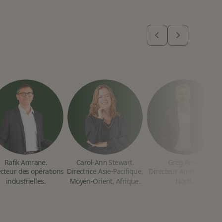
Rafik Amrane.
Carol-Ann Stewart.
Greg Ross.
ecteur des opérations
Directrice Asie-Pacifique,
Directeur Amérique du
industrielles.​
Moyen-Orient, Afrique.
Nord.