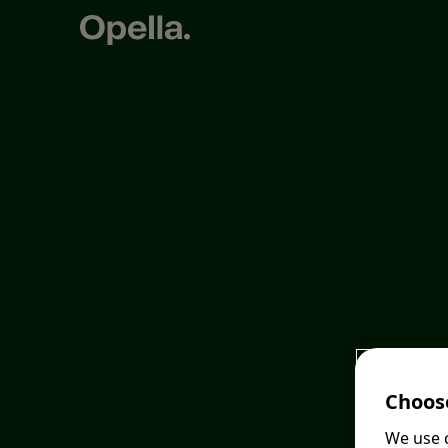
Choose
We use c