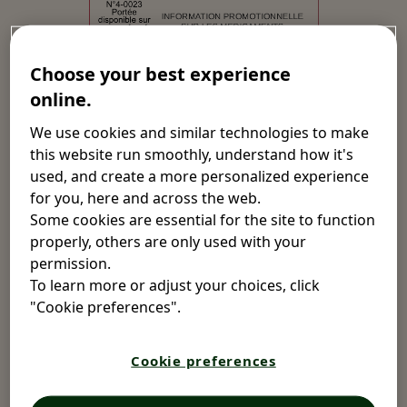
VM 4416
Choose your best experience
Dans le cadre de notre activité d’information
promotionnelle auprès des professionnels de santé,
online.
nous avons pour mission de délivrer une information de
We use cookies and similar technologies to make
qualité sur les médicaments présentés, dans le respect
this website run smoothly, understand how it's
notamment de leur Autorisation de Mise sur le Marché,
used, and create a more personalized experience
et de promouvoir leur bon usage.
for you, here and across the web.
L’activité d’information promotionnelle est encadrée par
Some cookies are essential for the site to function
la charte de l’information par démarchage ou
properly, others are only used with your
prospection visant à la promotion des médicaments,
permission.
modifiée le 15 octobre 2014. Cette activité fait donc
To learn more or adjust your choices, click
l’objet d’une certification annuelle, sur la base du
"Cookie preferences".
référentiel de certification publié par la Haute Autorité
de Santé (HAS).
Cookie preferences
Chez Opella Healthcare France