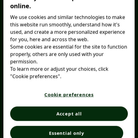
online.
entreprise.
We use cookies and similar technologies to make
Veuillez noter que ce formulaire ne doit pas être utilisé
this website run smoothly, understand how it's
pour signaler des problèmes de santé ou poser des
used, and create a more personalized experience
questions – techniques ou médicales – concernant les
for you, here and across the web.
produits Opella.
Some cookies are essential for the site to function
properly, others are only used with your
Veuillez consulter les pages spécifiques à chaque pays
permission.
pour toute question, réaction indésirable ou réclamation
To learn more or adjust your choices, click
sur la qualité​ liée à nos produits en
Allemagne
, Arabie
"Cookie preferences".
Saoudite (
EN
,
AR
), en
Argentine
, en
Australie
, en
Autriche
, en Belgique (
NL
,
FR
)
, au
Brésil
, au Canada
(
EN
,
FR
), en
Chine
, en
Colombie
, en
Corée du Sud
, en
Cookie preferences
Égypte
, en
Équateur
, en
Espagne
, aux
Émirats arabes
unis
, en
France
, en
Grèce
, en
Hongrie
, en
Inde
, en
Italie
,
Accept all
en
Indonésie
, au
Japon
, au
Méxique
, au
Panama
, aux
Philippines
, au
Royaume-Uni
, la
Pologne
, au
Portugal
, en
République tchèque
, en
Roumanie
, en
Slovaquie
, à
Essential only
Singapour
, en Suisse (
DE
,
FR
), en
Tunisie
, en
Turquie
, en