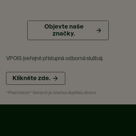
Objevte naše
značky.
VPOIS (veřejně přístupná odborná služba).
Klikněte zde.
*Pharmaton® Geriavit je značka doplňků stravy.​