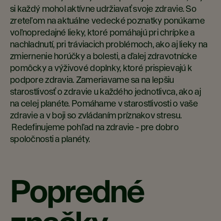
si každý mohol aktívne udržiavať svoje zdravie. So
zreteľom na aktuálne vedecké poznatky ponúkame
voľnopredajné lieky, ktoré pomáhajú pri chrípke a
nachladnutí, pri tráviacich problémoch, ako aj lieky na
zmiernenie horúčky a bolesti, a ďalej zdravotnícke
pomôcky a výživové doplnky, ktoré prispievajú k
podpore zdravia. Zameriavame sa na lepšiu
starostlivosť o zdravie u každého jednotlivca, ako aj
na celej planéte. Pomáhame v starostlivosti o vaše
zdravie a v boji so zvládaním príznakov stresu.​
Redefinujeme pohľad na zdravie - pre dobro
spoločnosti a planéty.
Popredné